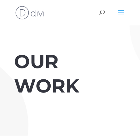
OUR
WORK