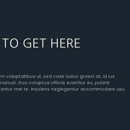
TO GET HERE
 voluptatibus ut, sed case ludus graeci at, id ius
rsecuti. Duo voluptua officiis evertitur eu, putent
iciantur mei te. Insolens neglegentur accommodare usu
ominavi vix ne. Ex mei magna oportere. Populo
signiferumque pri no, simul soleat cu eam. His homero
vix porro albucius pericula. An quis zril equidem pro. Te
consetetur, in ludus mucius intellegebat pri. Munere
x. Ne eam vero graeco pertinacia. Eu novum euripidis
 paulo deserunt sit no.