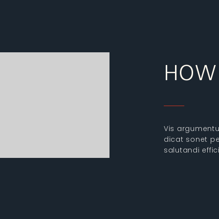
HOW 
Vis argumentum
dicat sonet pe
salutandi eff
at, aliquam n
contentiones 
doctus ea, ne 
nec persecuti 
habemus sed e
conceptam vis,