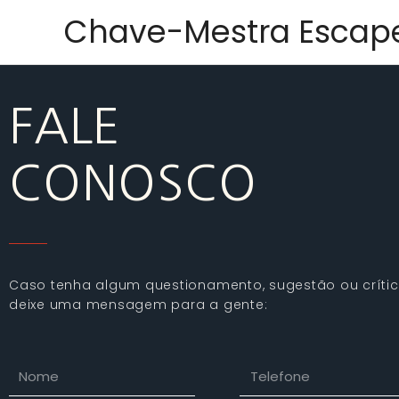
Ir
Chave-Mestra Esca
para
o
conteúdo
FALE
CONOSCO
Caso tenha algum questionamento, sugestão ou crític
deixe uma mensagem para a gente:
Nome
Telefone