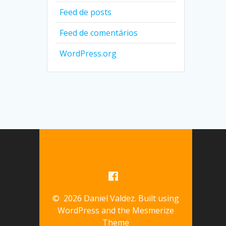
Feed de posts
Feed de comentários
WordPress.org
© 2026 Daniel Valdez. Built using
WordPress and the
Mesmerize
Theme