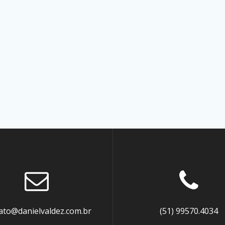
ato@danielvaldez.com.br
(51) 99570.4034